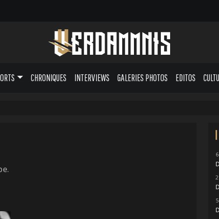
PORTS
CHRONIQUES
INTERVIEWS
GALERIES PHOTOS
EDITOS
CULT
6
D
pe.
2
D
5
D