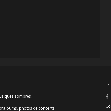
S
usiques sombres.
Co
 d'albums, photos de concerts