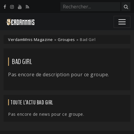
Panneau de gestion des cookies
VerdamMnis Magazine
»
Groupes
»
Bad Girl
BAD GIRL
Pas encore de description pour ce groupe.
TOUTE L'ACTU BAD GIRL
Pas encore de news pour ce groupe.