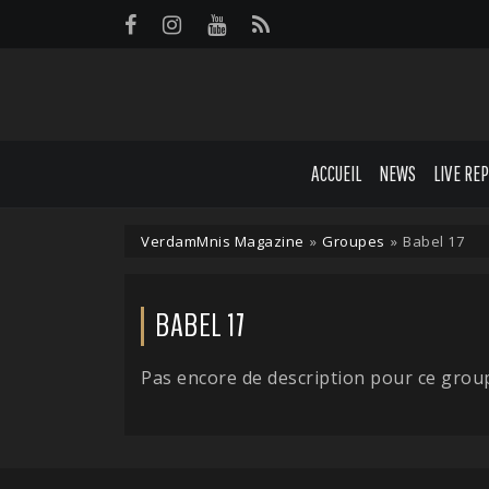
Panneau de gestion des cookies
ACCUEIL
NEWS
LIVE RE
VerdamMnis Magazine
»
Groupes
»
Babel 17
BABEL 17
Pas encore de description pour ce grou