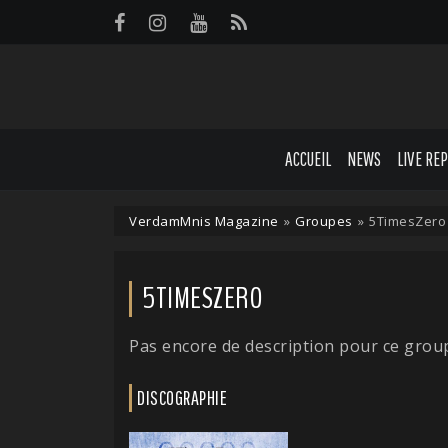
Panneau de gestion des cookies
ACCUEIL
NEWS
LIVE RE
VerdamMnis Magazine
»
Groupes
»
5TimesZero
5TIMESZERO
Pas encore de description pour ce grou
DISCOGRAPHIE