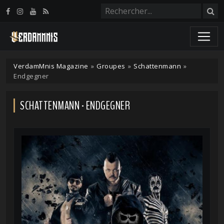
Panneau de gestion des cookies
VerdamMnis Magazine
»
Groupes
»
Schattenmann
»
Endgegner
SCHATTENMANN - ENDGEGNER