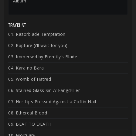
Album
TRACKLIST
01. Razorblade Temptation
02. Rapture (i’ll wait for you)
03. Immersed by Eternity’s Blade
04. Kara no Bara
05. Womb of Hatred
06. Stained Glass Sin // Fangdriller
07. Her Lips Pressed Against a Coffin Nail
08. Ethereal Blood
09. BEAT TO DEATH
10. Mortuary