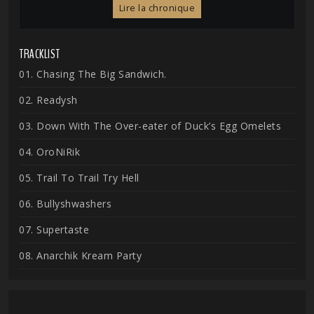
Lire la chronique
TRACKLIST
01. Chasing The Big Sandwich.
02. Readysh
03. Down With The Over-eater of Duck’s Egg Omelets
04. OroNiRik
05. Trail To Trail Try Hell
06. Bullyshwashers
07. Supertaste
08. Anarchik Kream Party