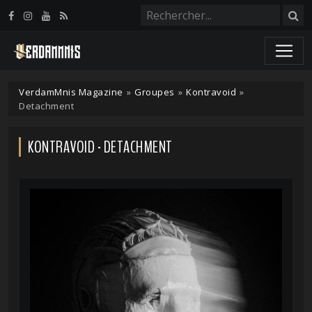
Panneau de gestion des cookies
VerdamMnis Magazine
»
Groupes
»
Kontravoid
»
Detachment
KONTRAVOID - DETACHMENT