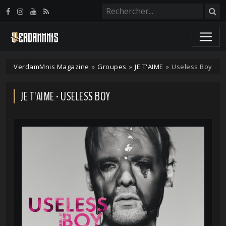
Panneau de gestion des cookies
VerdamMnis Magazine
»
Groupes
»
JE T'AIME
»
Useless Boy
JE T'AIME - USELESS BOY