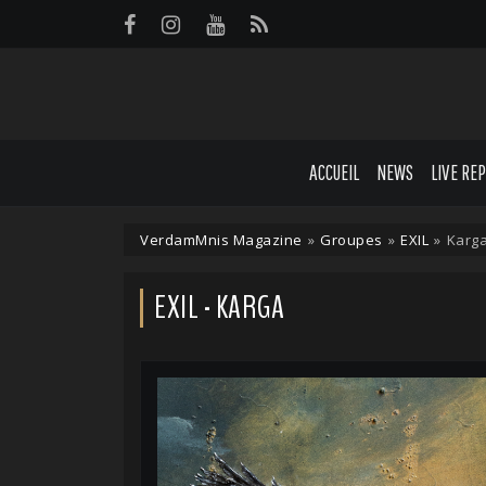
Panneau de gestion des cookies
ACCUEIL
NEWS
LIVE RE
VerdamMnis Magazine
»
Groupes
»
EXIL
»
Karg
EXIL - KARGA