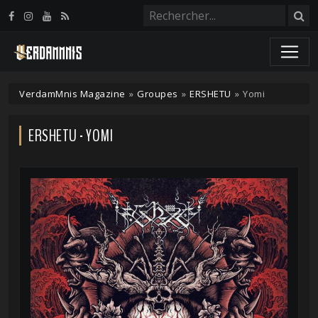
Panneau de gestion des cookies
VerdamMnis Magazine
»
Groupes
»
ERSHETU
»
Yomi
ERSHETU - YOMI