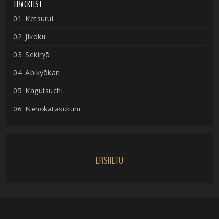
TRACKLIST
01. Ketsurui
02. Jikoku
03. Sekiryō
04. Abikyōkan
05. Kagutsuchi
06. Nenokatasukuni
ERSHETU