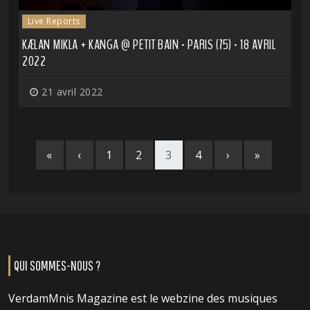
Live Reports
KÆLAN MIKLA + KANGA @ PETIT BAIN - PARIS (75) - 18 AVRIL
2022
21 avril 2022
«
‹
1
2
3
4
›
»
QUI SOMMES-NOUS ?
VerdamMnis Magazine est le webzine des musiques