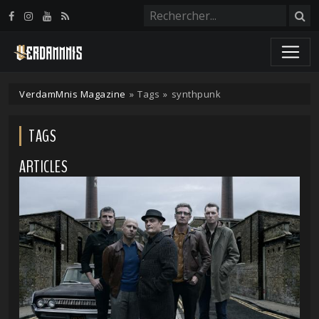
Panneau de gestion des cookies
VerdamMnis Magazine
»
Tags
»
synthpunk
TAGS
ARTICLES