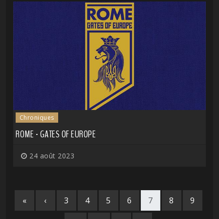
Chroniques
ROME - GATES OF EUROPE
24 août 2023
«
‹
3
4
5
6
7
8
9