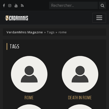
Panneau de gestion des cookies
VerdamMnis Magazine
»
Tags
»
rome
TAGS
ROME
DEATH IN ROME