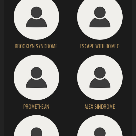
BROOKLYN SYNDROME
ESCAPE WITH ROMEO
PROMETHEAN
ALEX SINDROME