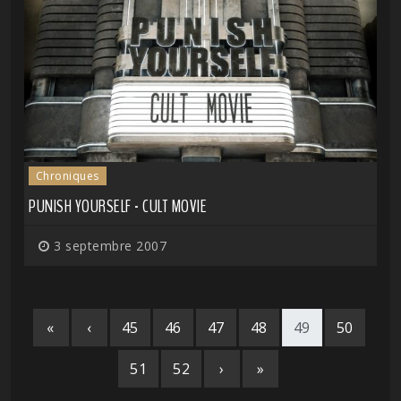
Chroniques
PUNISH YOURSELF - CULT MOVIE
3 septembre 2007
«
‹
45
46
47
48
49
50
51
52
›
»