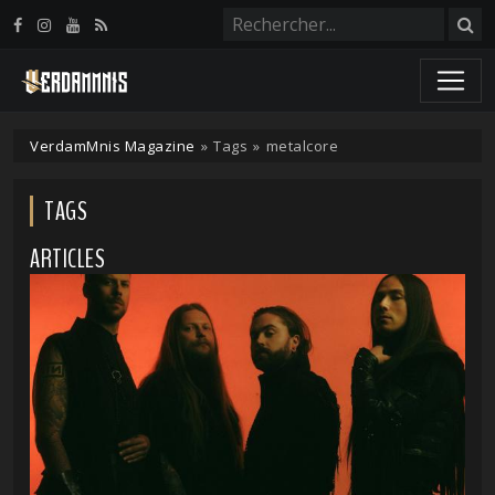
Panneau de gestion des cookies
VerdamMnis Magazine
»
Tags
»
metalcore
TAGS
ARTICLES