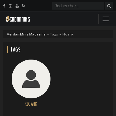
Panneau de gestion des cookies
VerdamMnis Magazine
»
Tags
»
kloahk
TAGS
KLOAHK