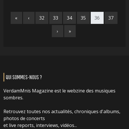
«
‹
32
33
34
35
36
37
›
»
QUI SOMMES-NOUS ?
VerdamMnis Magazine est le webzine des musiques
sombres.
Retrouvez toutes nos actualités, chroniques d'albums,
photos de concerts
et live reports, interviews, vidéos...