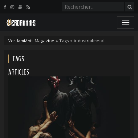
Panneau de gestion des cookies
VerdamMnis Magazine
»
Tags
»
industrialmetal
TAGS
ARTICLES