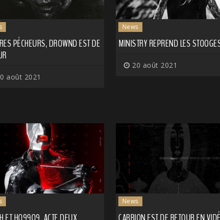
s
News
RES PÉCHEURS, DROWND EST DE
MINISTRY REPREND LES STOOGE
UR
20 août 2021
0 août 2021
s
News
H ET HO99O9, ACTE DEUX
CARRION EST DE RETOUR EN VID