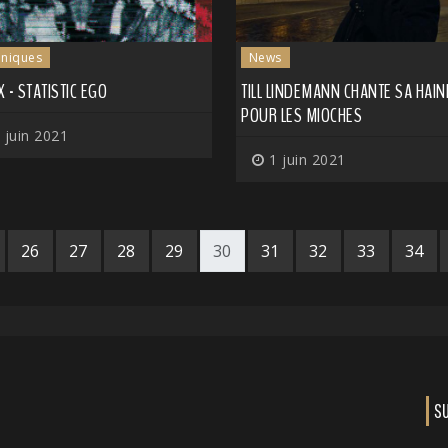
niques
News
 - STATISTIC EGO
TILL LINDEMANN CHANTE SA HAIN
POUR LES MIOCHES
 juin 2021
1 juin 2021
26
27
28
29
30
31
32
33
34
S