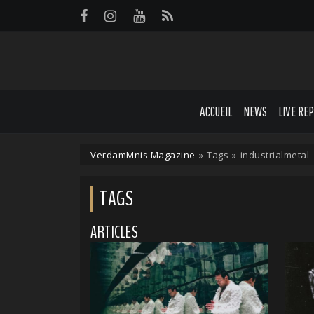
Panneau de gestion des cookies
ACCUEIL
NEWS
LIVE RE
VerdamMnis Magazine
»
Tags
»
industrialmetal
TAGS
ARTICLES