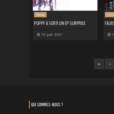
News
Chro
POPPY A SORTI UN EP SURPRISE
FAUXX
10 juin 2021
1
«
‹
QUI SOMMES-NOUS ?