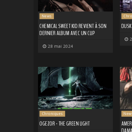
News
Chro
CHEMICAL SWEET KID REVIENT À SON
DUSK 
DERNIER ALBUM AVEC UN CLIP
2
28 mai 2024
Chroniques
New
OGEZOR - THE GREEN LIGHT
AMERA
DAM