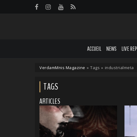
Panneau de gestion des cookies
ACCUEIL
NEWS
LIVE RE
VerdamMnis Magazine
»
Tags
»
industrialmeta
TAGS
ARTICLES