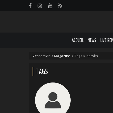
Panneau de gestion des cookies
ACCUEIL
NEWS
LIVE RE
VerdamMnis Magazine
»
Tags
»
horskh
TAGS