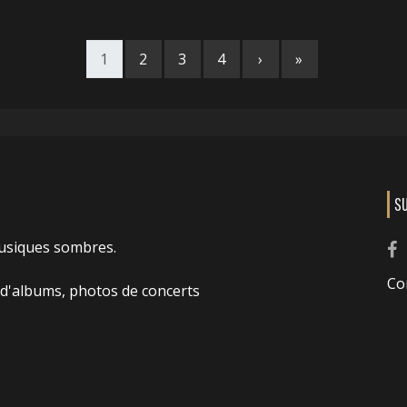
1
2
3
4
›
»
S
usiques sombres.
Co
 d'albums, photos de concerts