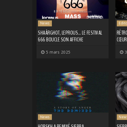
News
Edit
SHAÂRGHOT, LEPROUS... LE FESTIVAL
RÉTRO
666 BOUCLE SON AFFICHE
CŒUR
5 mars 2025
3
News
New
HORSKH A REMIXÉ SIERRA
SIER