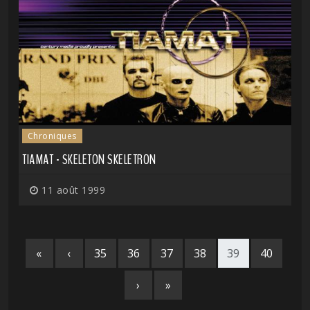
Chroniques
TIAMAT - SKELETON SKELETRON
11 août 1999
«
‹
35
36
37
38
39
40
›
»