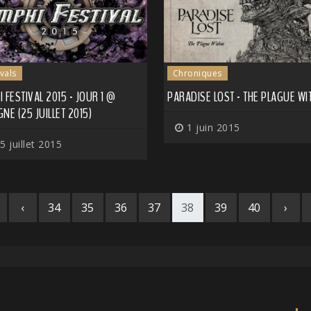
ivals
Chroniques
 FESTIVAL 2015 - JOUR 1 @
PARADISE LOST - THE PLAGUE WI
NE (25 JUILLET 2015)
1 juin 2015
5 juillet 2015
‹
34
35
36
37
38
39
40
›