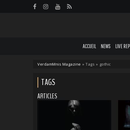
Panneau de gestion des cookies
ACCUEIL
NEWS
LIVE RE
VerdamMnis Magazine
»
Tags
»
gothic
TAGS
ARTICLES