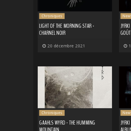
Chroniques
New
LIGHT OF THE MORNING STAR -
JYRKI
CHARNEL NOIR
GOÛT
20 décembre 2021
1
Chroniques
New
GAAHLS WYRD - THE HUMMING
JYRK
MOUNTAIN
ALBU