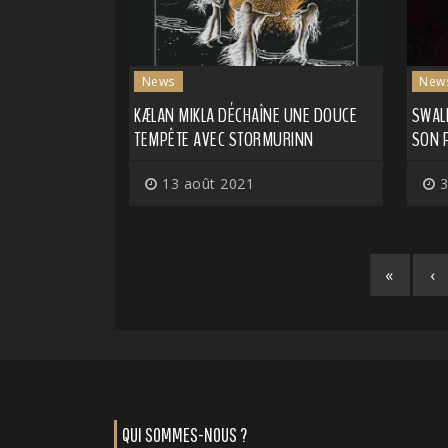
News
New
KÆLAN MIKLA DÉCHAÎNE UNE DOUCE
SWAL
TEMPÊTE AVEC STORMURINN
SON 
13 août 2021
3
«
‹
QUI SOMMES-NOUS ?