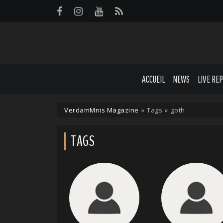
Panneau de gestion des cookies
ACCUEIL
NEWS
LIVE RE
VerdamMnis Magazine
»
Tags
»
goth
TAGS