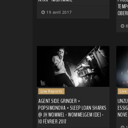
TEMP
19 avril 2017
OBERH
8
Live Reports
Live
AGENT SIDE GRINDER +
UNZU
POPSIMONOVA + SLEEP LOAN SHARKS
ESSIG
@ JH WOMMEL - WOMMELGEM (DE) -
NOVE
10 FÉVRIER 2017
1