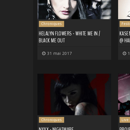
Chroniques
Fest
HELALYN FLOWERS - WHITE ME IN /
KASEM
BLACK ME OUT
@ HAL
31 mai 2017
1
Chroniques
Live
NYXX - NIGHTMARE
PROJE