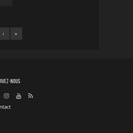
›
»
UIVEZ-NOUS
ntact