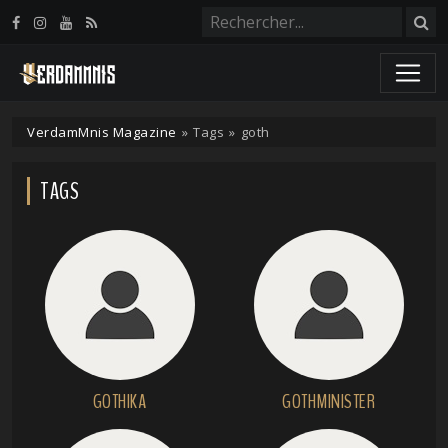
Panneau de gestion des cookies
VerdamMnis Magazine
»
Tags
»
goth
TAGS
GOTHIKA
GOTHMINISTER