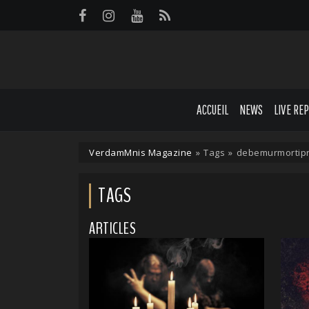
Panneau de gestion des cookies
ACCUEIL
NEWS
LIVE RE
VerdamMnis Magazine
»
Tags
»
debemurmortipr
TAGS
ARTICLES