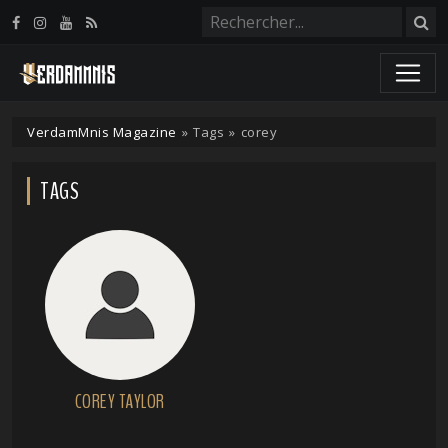
Panneau de gestion des cookies
VerdamMnis Magazine
»
Tags
»
corey
TAGS
COREY TAYLOR